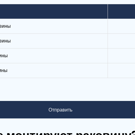
овины
вины
ины
ины