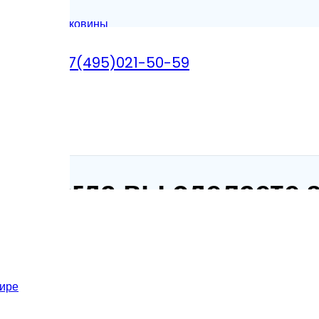
Установка раковины
+7(495)021-50-59
00 до 23:00
овины
ет, когда вы сделаете 
лать все за один раз
тире