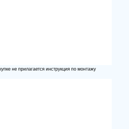
столешницу так, чтобы конструкция не шаталась.
оложение раковины? Где разместить чашу, чтобы
окупке не прилагается инструкция по монтажу
типичной для нее локации — ошибки неизбежны.
т нагрузку и подберет крепежи, купит
ра и расчета сметы, звоните по номеру на сайте.