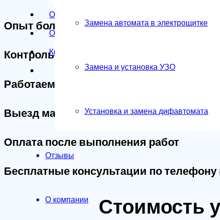
Отзывы
Замена автомата в электрощитке
Опыт более 15 лет
О компании
Контакты
Контроль качества
Замена и установка УЗО
Работаем по договору
Выезд мастера в удобное для вас врем
Установка и замена дифавтомата
Оплата после выполнения работ
Отзывы
Бесплатные консультации по телефону 
Стоимость у
О компании